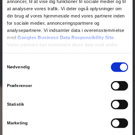
annoncer, til at vise dig funktioner til sociale medier og til
at analysere vores trafik. Vi deler også oplysninger om
din brug af vores hjemmeside med vores partnere inden
for sociale medier, annonceringspartnere og
analysepartnere. Vi indsamler data i overensstemmelse
med
Googles Business Data Responsibility Site
.
Vores partnere kan kombinere disse data med andre
oplysninger, du har givet dem, eller som de har indsamlet
fra din brug af deres tjenester.
Samtykkevalg
Se Cookie & Privatlivspolitik
her
Nødvendig
Præferencer
Statistik
Marketing