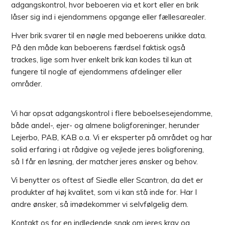
adgangskontrol, hvor beboeren via et kort eller en brik
låser sig ind i ejendommens opgange eller fællesarealer.
Hver brik svarer til en nøgle med beboerens unikke data.
På den måde kan beboerens færdsel faktisk også
trackes, lige som hver enkelt brik kan kodes til kun at
fungere til nogle af ejendommens afdelinger eller
områder.
Vi har opsat adgangskontrol i flere beboelsesejendomme,
både andel-, ejer- og almene boligforeninger, herunder
Lejerbo, PAB, KAB o.a. Vi er eksperter på området og har
solid erfaring i at rådgive og vejlede jeres boligforening,
så I får en løsning, der matcher jeres ønsker og behov.
Vi benytter os oftest af Siedle eller Scantron, da det er
produkter af høj kvalitet, som vi kan stå inde for. Har I
andre ønsker, så imødekommer vi selvfølgelig dem.
Kontakt os for en indledende snak om jeres krav og